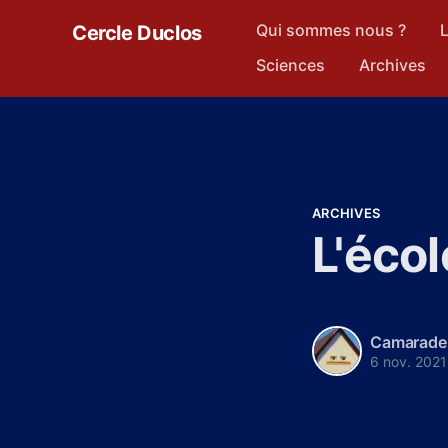
Qui sommes nous ?
L
Cercle Duclos
Sciences
Archives
ARCHIVES
L'éco
Camarade
6 nov. 2021