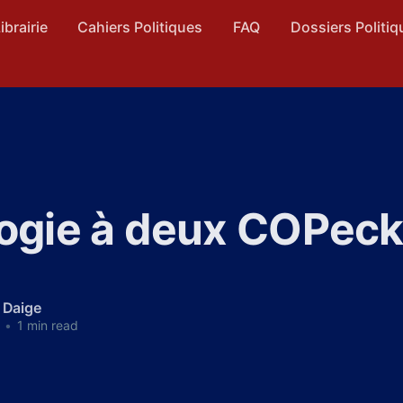
ibrairie
Cahiers Politiques
FAQ
Dossiers Politiq
logie à deux COPec
 Daige
•
1 min read