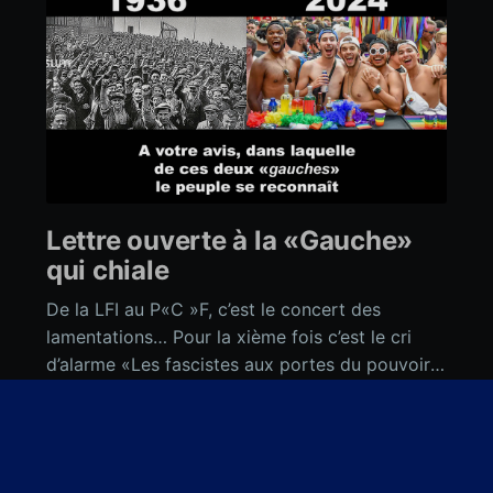
Lettre ouverte à la «Gauche»
qui chiale
De la LFI au P«C »F, c’est le concert des
lamentations… Pour la xième fois c’est le cri
d’alarme «Les fascistes aux portes du pouvoir»
comme titrait l’Humanité à propos de Meloni en
François P. WEILL
Italie, le «Front uni» des «gauches» (y compris
20 juin 2024
•
4 min read
le PS de Glucksman,