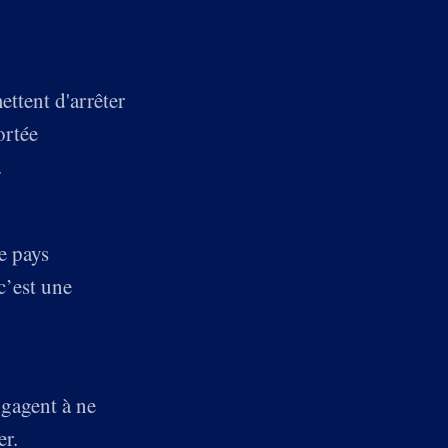
ttent d'arrêter
ortée
.
e pays
c’est une
ngagent à ne
er.