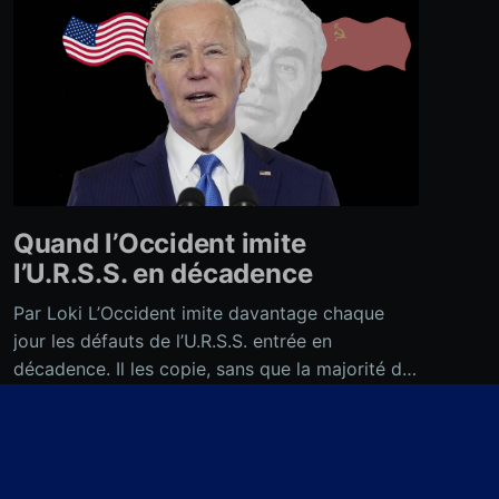
Quand l’Occident imite
l’U.R.S.S. en décadence
Par Loki L’Occident imite davantage chaque
jour les défauts de l’U.R.S.S. entrée en
décadence. Il les copie, sans que la majorité de
ses habitants ne s’en aperçoive, et ressemble
Babord
de plus en plus à la caricature de l’U.R.S.S.
28 avr. 2024
•
7 min read
inventée par